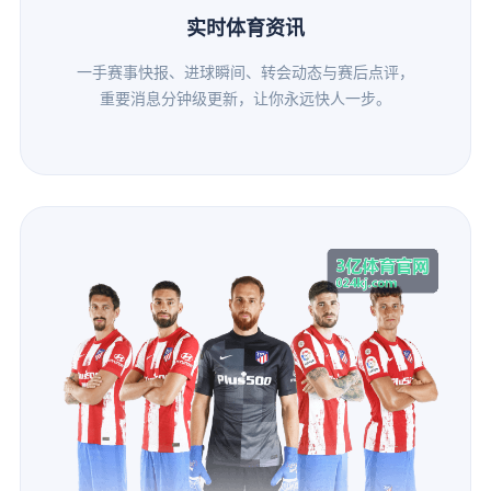
实时体育资讯
一手赛事快报、进球瞬间、转会动态与赛后点评，
重要消息分钟级更新，让你永远快人一步。