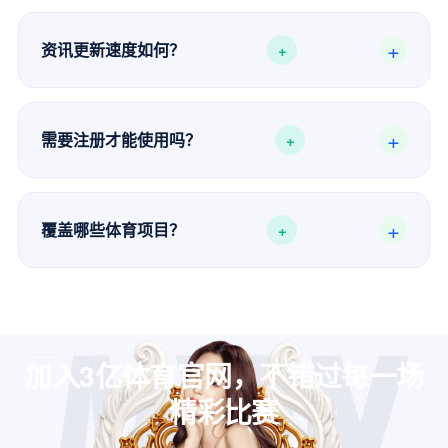
资讯更新速度如何？
+
需要注册才能使用吗？
+
覆盖哪些体育项目？
+
加入3亿体育官网，不错过每一场
精彩比赛