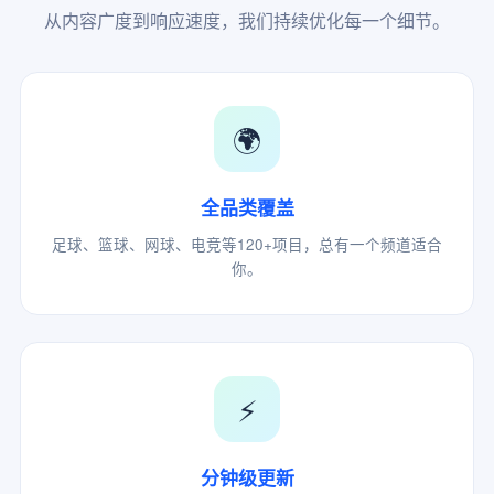
从内容广度到响应速度，我们持续优化每一个细节。
🌍
全品类覆盖
足球、篮球、网球、电竞等120+项目，总有一个频道适合
你。
⚡
分钟级更新