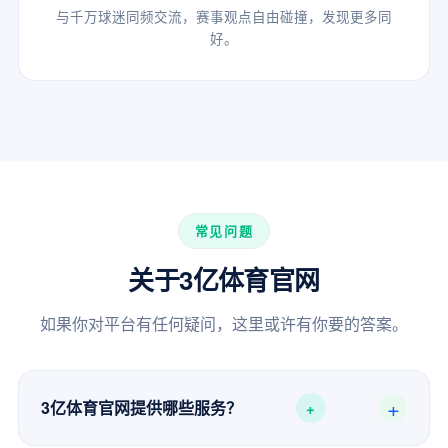
与千万球迷同频交流，赛事观点自由碰撞，发现更多同
好。
常见问题
关于3亿体育官网
如果你对平台有任何疑问，这里或许有你要的答案。
3亿体育官网提供哪些服务？
+