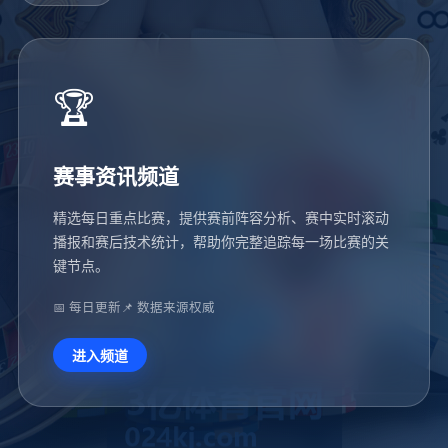
🏆
赛事资讯频道
精选每日重点比赛，提供赛前阵容分析、赛中实时滚动
播报和赛后技术统计，帮助你完整追踪每一场比赛的关
键节点。
📅 每日更新
📌 数据来源权威
进入频道