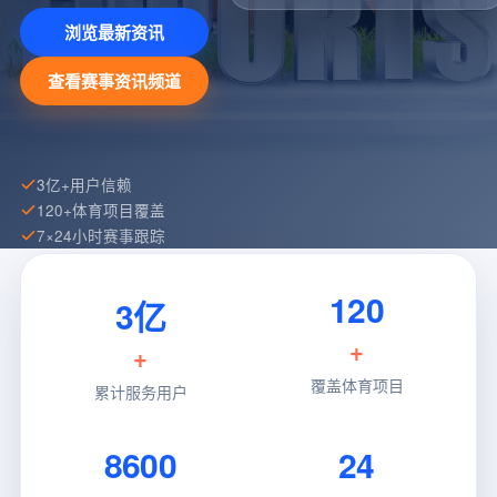
浏览最新资讯
查看赛事资讯频道
3亿+用户信赖
120+体育项目覆盖
7×24小时赛事跟踪
120
3亿
+
+
覆盖体育项目
累计服务用户
8600
24