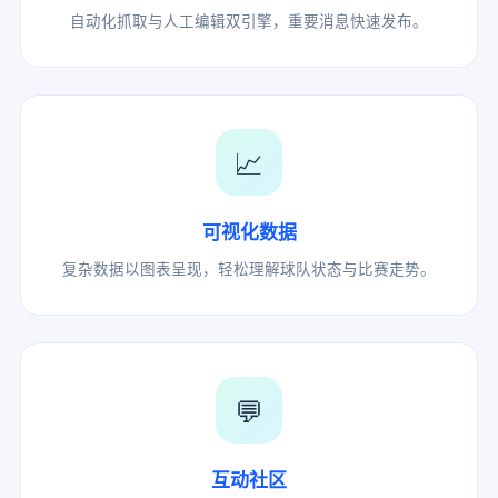
自动化抓取与人工编辑双引擎，重要消息快速发布。
📈
可视化数据
复杂数据以图表呈现，轻松理解球队状态与比赛走势。
💬
互动社区