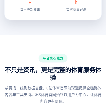
+
h
每日更新资讯
实时赛事跟踪
平台核心能力
不只是资讯，更是完整的体育服务体
验
从赛场一线到数据复盘，3亿体育官网为球迷提供全链路的
内容与工具支持。3亿体育官网始终以用户为中心，让体育
内容更有价值。