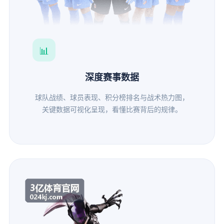
📊
深度赛事数据
球队战绩、球员表现、积分榜排名与战术热力图，
关键数据可视化呈现，看懂比赛背后的规律。