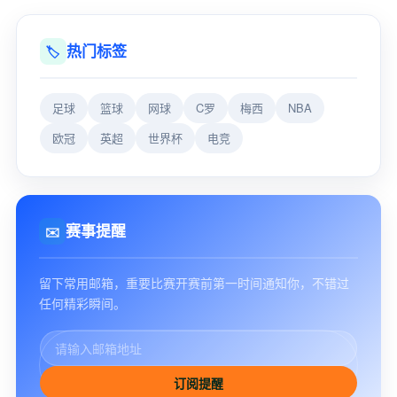
热门标签
🏷️
足球
篮球
网球
C罗
梅西
NBA
欧冠
英超
世界杯
电竞
赛事提醒
✉️
留下常用邮箱，重要比赛开赛前第一时间通知你，不错过
任何精彩瞬间。
订阅提醒