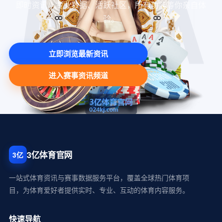
即时资讯、专业数据、活跃社区，所有功能等你亲自体
验。
立即浏览最新资讯
进入赛事资讯频道
3亿体育官网
3亿
一站式体育资讯与赛事数据服务平台，覆盖全球热门体育项
目，为体育爱好者提供实时、专业、互动的体育内容服务。
快速导航