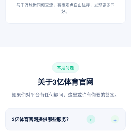
与千万球迷同频交流，赛事观点自由碰撞，发现更多同
好。
常见问题
关于3亿体育官网
如果你对平台有任何疑问，这里或许有你要的答案。
3亿体育官网提供哪些服务？
+