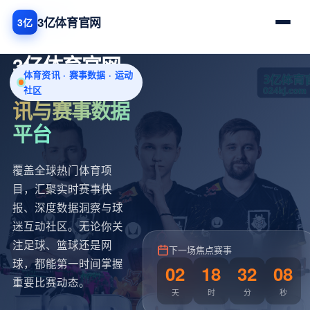
频道栏目
3亿体育官网
3亿
3亿体育官网
体育资讯 · 赛事数据 · 运动
一站式体育资
社区
讯与赛事数据
平台
覆盖全球热门体育项
目，汇聚实时赛事快
报、深度数据洞察与球
迷互动社区。无论你关
注足球、篮球还是网
下一场焦点赛事
球，都能第一时间掌握
02
18
32
07
重要比赛动态。
天
时
分
秒