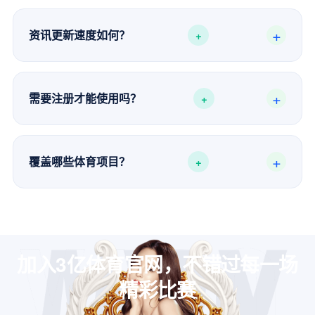
资讯更新速度如何？
+
需要注册才能使用吗？
+
覆盖哪些体育项目？
+
加入3亿体育官网，不错过每一场
精彩比赛