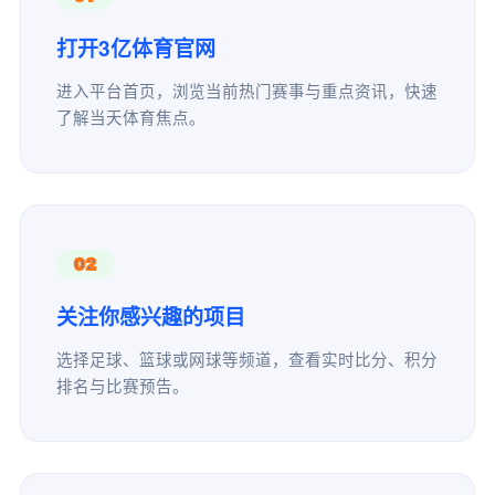
打开3亿体育官网
进入平台首页，浏览当前热门赛事与重点资讯，快速
了解当天体育焦点。
02
关注你感兴趣的项目
选择足球、篮球或网球等频道，查看实时比分、积分
排名与比赛预告。