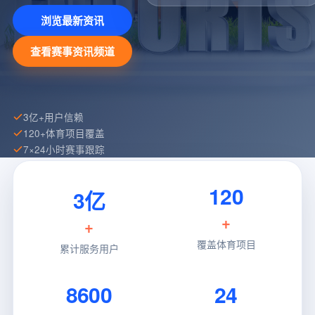
浏览最新资讯
查看赛事资讯频道
3亿+用户信赖
120+体育项目覆盖
7×24小时赛事跟踪
120
3亿
+
+
覆盖体育项目
累计服务用户
8600
24