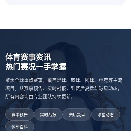
体育赛事资讯
热门赛况一手掌握
聚焦全球重点赛事，覆盖足球、篮球、网球、电竞等主流
项目。从赛事预告、实时战报，到赛后复盘与球星动态，
所有内容均由专业团队持续更新。
赛事预告
实时战报
赛后复盘
球星动态
运动百科