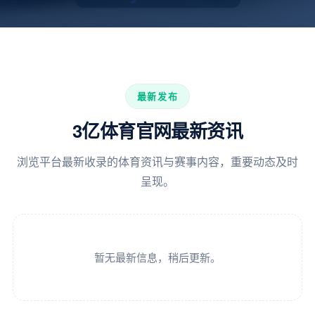
最新发布
3亿体育官网最新资讯
浏览平台最新收录的体育资讯与赛事内容，重要动态及时
呈现。
暂无最新信息，稍后更新。