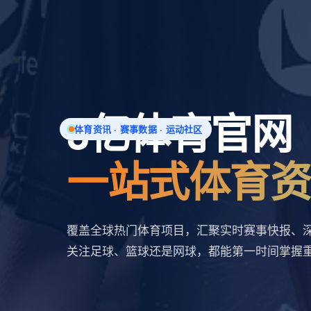
3亿体育官网
体育资讯 · 赛事数据 · 运动社区
一站式体育资
覆盖全球热门体育项目，汇聚实时赛事快报、
关注足球、篮球还是网球，都能第一时间掌握