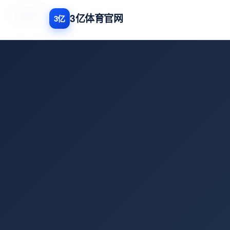
频道栏目
3亿体育官网
3亿