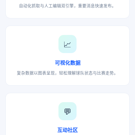
自动化抓取与人工编辑双引擎，重要消息快速发布。
📈
可视化数据
复杂数据以图表呈现，轻松理解球队状态与比赛走势。
💬
互动社区