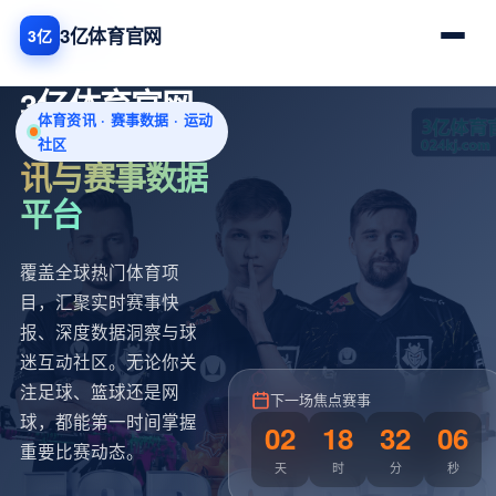
频道栏目
3亿体育官网
3亿
3亿体育官网
体育资讯 · 赛事数据 · 运动
一站式体育资
社区
讯与赛事数据
平台
覆盖全球热门体育项
目，汇聚实时赛事快
报、深度数据洞察与球
迷互动社区。无论你关
注足球、篮球还是网
下一场焦点赛事
球，都能第一时间掌握
02
18
32
05
重要比赛动态。
天
时
分
秒