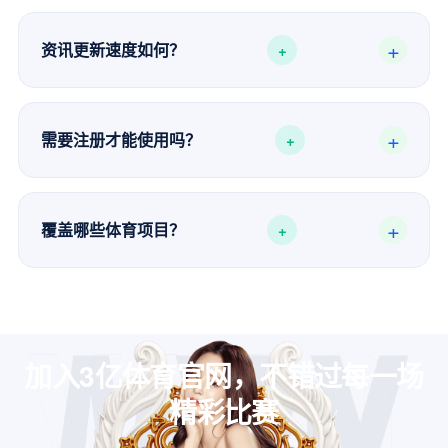
资讯更新速度如何？
+
需要注册才能使用吗？
+
覆盖哪些体育项目？
+
加入3亿体育官网，不错过每一场
精彩比赛