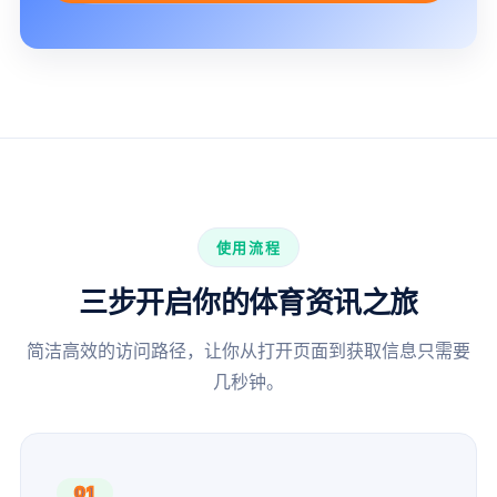
使用流程
三步开启你的体育资讯之旅
简洁高效的访问路径，让你从打开页面到获取信息只需要
几秒钟。
01