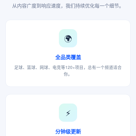
从内容广度到响应速度，我们持续优化每一个细节。
🌍
全品类覆盖
足球、篮球、网球、电竞等120+项目，总有一个频道适合
你。
⚡
分钟级更新