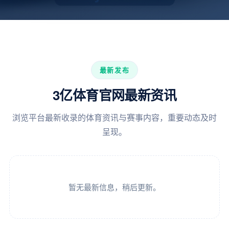
最新发布
3亿体育官网最新资讯
浏览平台最新收录的体育资讯与赛事内容，重要动态及时
呈现。
暂无最新信息，稍后更新。