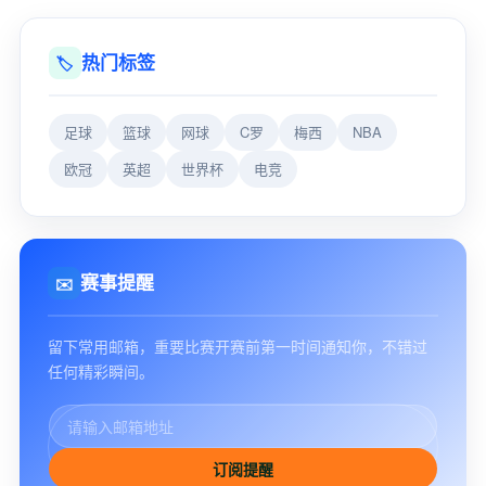
热门标签
🏷️
足球
篮球
网球
C罗
梅西
NBA
欧冠
英超
世界杯
电竞
赛事提醒
✉️
留下常用邮箱，重要比赛开赛前第一时间通知你，不错过
任何精彩瞬间。
订阅提醒