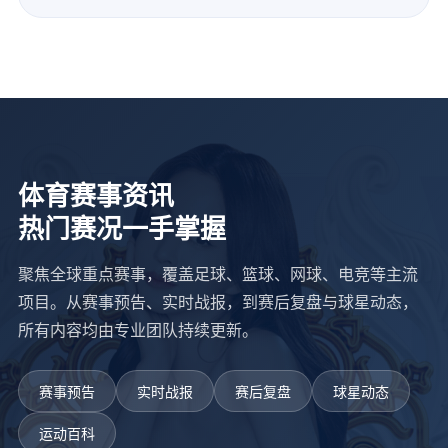
体育赛事资讯
热门赛况一手掌握
聚焦全球重点赛事，覆盖足球、篮球、网球、电竞等主流
项目。从赛事预告、实时战报，到赛后复盘与球星动态，
所有内容均由专业团队持续更新。
赛事预告
实时战报
赛后复盘
球星动态
运动百科