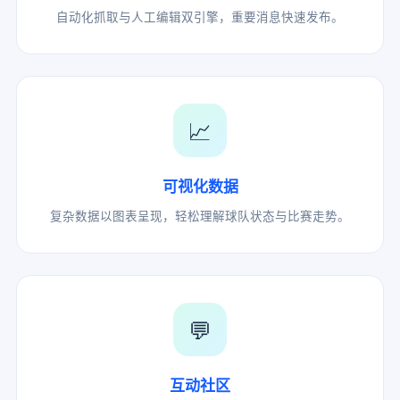
自动化抓取与人工编辑双引擎，重要消息快速发布。
📈
可视化数据
复杂数据以图表呈现，轻松理解球队状态与比赛走势。
💬
互动社区