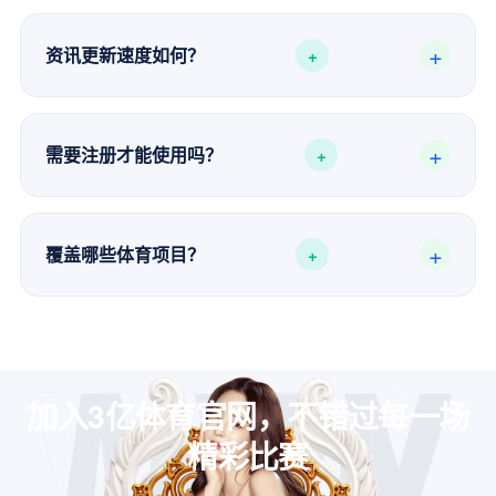
资讯更新速度如何？
+
需要注册才能使用吗？
+
覆盖哪些体育项目？
+
加入3亿体育官网，不错过每一场
精彩比赛