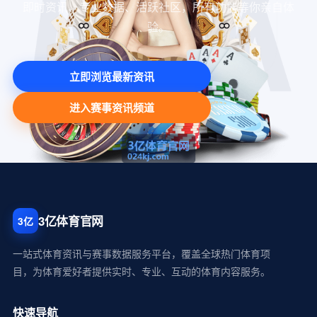
即时资讯、专业数据、活跃社区，所有功能等你亲自体
验。
立即浏览最新资讯
进入赛事资讯频道
3亿体育官网
3亿
一站式体育资讯与赛事数据服务平台，覆盖全球热门体育项
目，为体育爱好者提供实时、专业、互动的体育内容服务。
快速导航