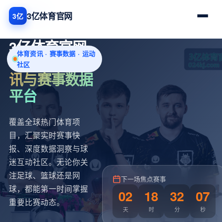
频道栏目
3亿体育官网
3亿
3亿体育官网
体育资讯 · 赛事数据 · 运动
一站式体育资
社区
讯与赛事数据
平台
覆盖全球热门体育项
目，汇聚实时赛事快
报、深度数据洞察与球
迷互动社区。无论你关
注足球、篮球还是网
下一场焦点赛事
球，都能第一时间掌握
02
18
32
06
重要比赛动态。
天
时
分
秒