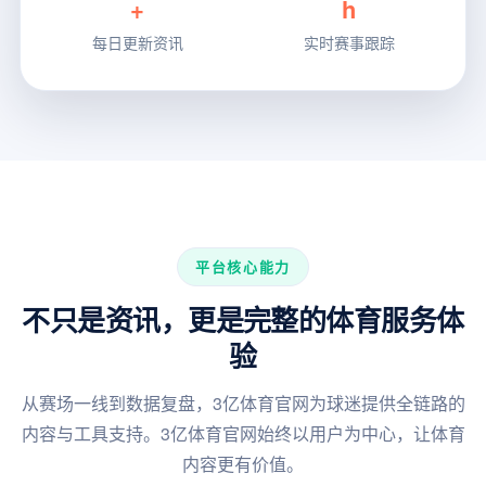
+
h
每日更新资讯
实时赛事跟踪
平台核心能力
不只是资讯，更是完整的体育服务体
验
从赛场一线到数据复盘，3亿体育官网为球迷提供全链路的
内容与工具支持。3亿体育官网始终以用户为中心，让体育
内容更有价值。