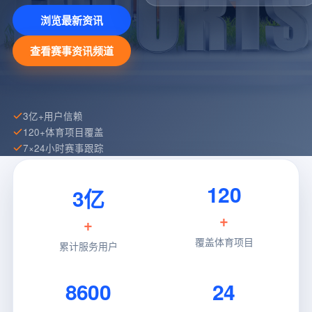
浏览最新资讯
查看赛事资讯频道
3亿+用户信赖
120+体育项目覆盖
7×24小时赛事跟踪
120
3亿
+
+
覆盖体育项目
累计服务用户
8600
24