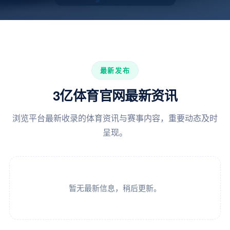
最新发布
3亿体育官网最新资讯
浏览平台最新收录的体育资讯与赛事内容，重要动态及时
呈现。
暂无最新信息，稍后更新。