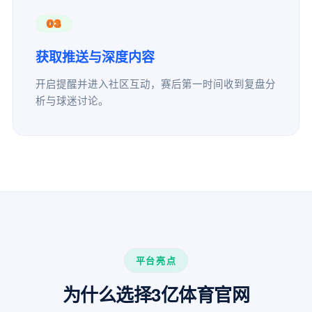
03
获取推送与深度内容
开启提醒并进入社区互动，赛后第一时间收到复盘分
析与球迷讨论。
平台亮点
为什么选择3亿体育官网