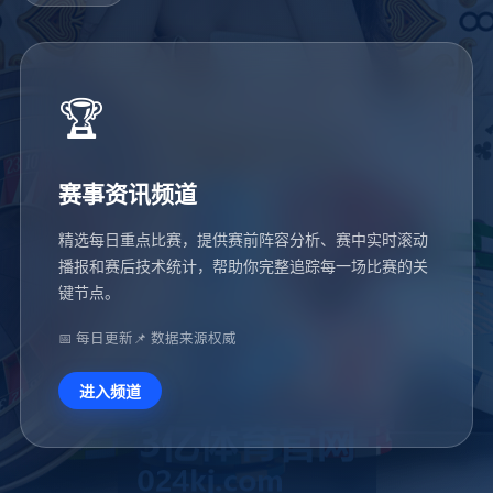
🏆
赛事资讯频道
精选每日重点比赛，提供赛前阵容分析、赛中实时滚动
播报和赛后技术统计，帮助你完整追踪每一场比赛的关
键节点。
📅 每日更新
📌 数据来源权威
进入频道