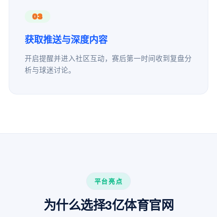
03
获取推送与深度内容
开启提醒并进入社区互动，赛后第一时间收到复盘分
析与球迷讨论。
平台亮点
为什么选择3亿体育官网