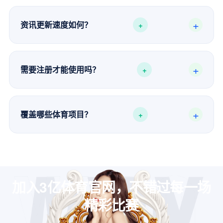
资讯更新速度如何？
+
需要注册才能使用吗？
+
覆盖哪些体育项目？
+
加入3亿体育官网，不错过每一场
精彩比赛