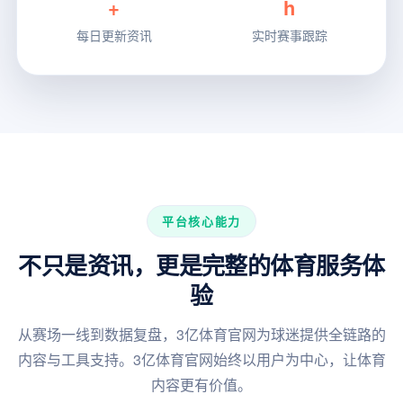
+
h
每日更新资讯
实时赛事跟踪
平台核心能力
不只是资讯，更是完整的体育服务体
验
从赛场一线到数据复盘，3亿体育官网为球迷提供全链路的
内容与工具支持。3亿体育官网始终以用户为中心，让体育
内容更有价值。