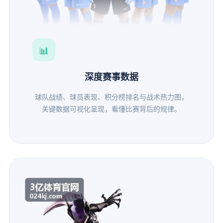
📊
深度赛事数据
球队战绩、球员表现、积分榜排名与战术热力图，
关键数据可视化呈现，看懂比赛背后的规律。