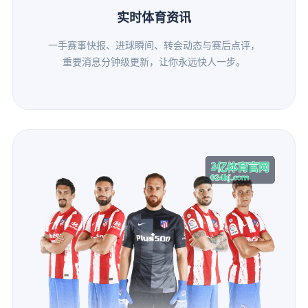
实时体育资讯
一手赛事快报、进球瞬间、转会动态与赛后点评，
重要消息分钟级更新，让你永远快人一步。