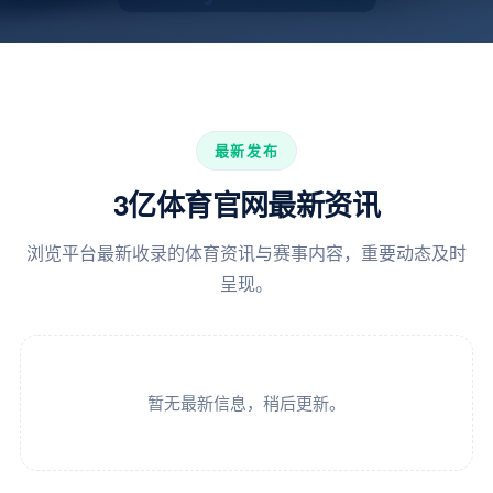
最新发布
3亿体育官网最新资讯
浏览平台最新收录的体育资讯与赛事内容，重要动态及时
呈现。
暂无最新信息，稍后更新。