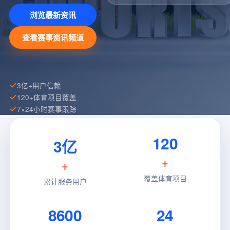
浏览最新资讯
查看赛事资讯频道
3亿+用户信赖
120+体育项目覆盖
7×24小时赛事跟踪
120
3亿
+
+
覆盖体育项目
累计服务用户
8600
24