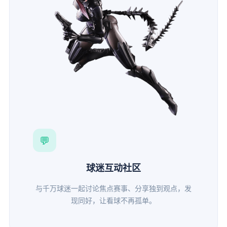
💬
球迷互动社区
与千万球迷一起讨论焦点赛事、分享独到观点，发
现同好，让看球不再孤单。