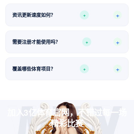
资讯更新速度如何？
+
需要注册才能使用吗？
+
覆盖哪些体育项目？
+
加入3亿体育官网，不错过每一场
精彩比赛