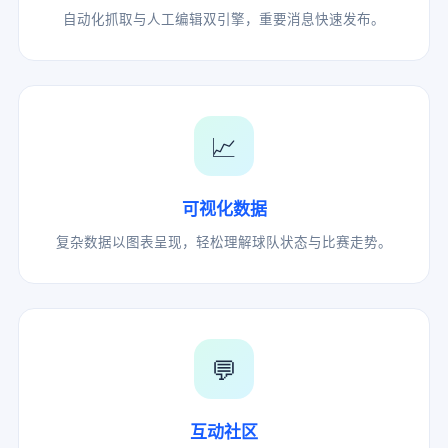
自动化抓取与人工编辑双引擎，重要消息快速发布。
📈
可视化数据
复杂数据以图表呈现，轻松理解球队状态与比赛走势。
💬
互动社区