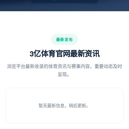
最新发布
3亿体育官网最新资讯
浏览平台最新收录的体育资讯与赛事内容，重要动态及时
呈现。
暂无最新信息，稍后更新。