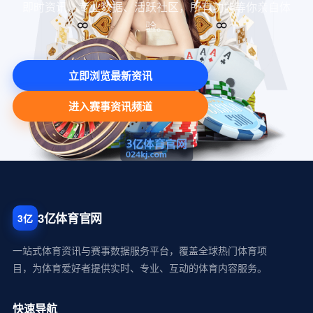
即时资讯、专业数据、活跃社区，所有功能等你亲自体
验。
立即浏览最新资讯
进入赛事资讯频道
3亿体育官网
3亿
一站式体育资讯与赛事数据服务平台，覆盖全球热门体育项
目，为体育爱好者提供实时、专业、互动的体育内容服务。
快速导航