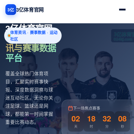
频道栏目
3亿体育官网
3亿
3亿体育官网
体育资讯 · 赛事数据 · 运动
一站式体育资
社区
讯与赛事数据
平台
覆盖全球热门体育项
目，汇聚实时赛事快
报、深度数据洞察与球
迷互动社区。无论你关
注足球、篮球还是网
下一场焦点赛事
球，都能第一时间掌握
02
18
32
07
重要比赛动态。
天
时
分
秒