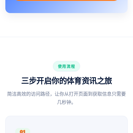
使用流程
三步开启你的体育资讯之旅
简洁高效的访问路径，让你从打开页面到获取信息只需要
几秒钟。
01