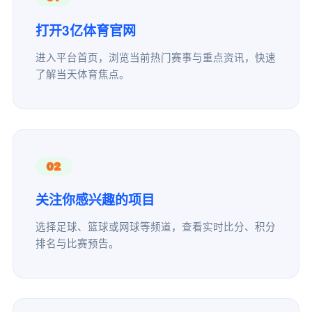
打开3亿体育官网
进入平台首页，浏览当前热门赛事与重点资讯，快速
了解当天体育焦点。
02
关注你感兴趣的项目
选择足球、篮球或网球等频道，查看实时比分、积分
排名与比赛预告。