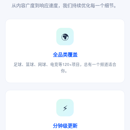
从内容广度到响应速度，我们持续优化每一个细节。
🌍
全品类覆盖
足球、篮球、网球、电竞等120+项目，总有一个频道适合
你。
⚡
分钟级更新