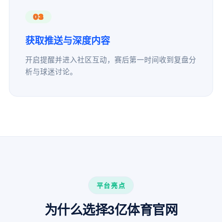
03
获取推送与深度内容
开启提醒并进入社区互动，赛后第一时间收到复盘分
析与球迷讨论。
平台亮点
为什么选择3亿体育官网