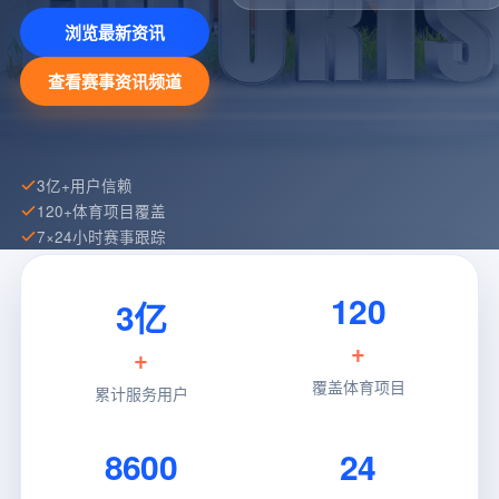
浏览最新资讯
查看赛事资讯频道
3亿+用户信赖
120+体育项目覆盖
7×24小时赛事跟踪
120
3亿
+
+
覆盖体育项目
累计服务用户
8600
24