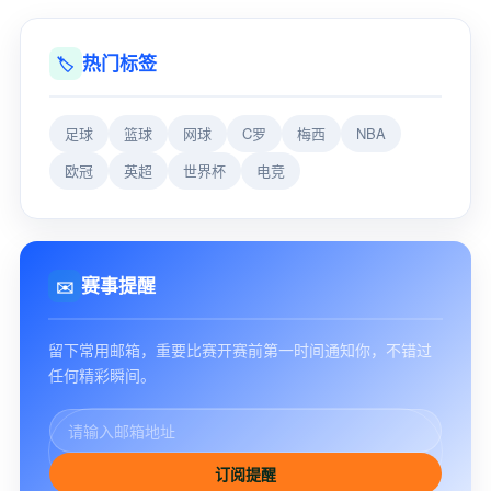
热门标签
🏷️
足球
篮球
网球
C罗
梅西
NBA
欧冠
英超
世界杯
电竞
赛事提醒
✉️
留下常用邮箱，重要比赛开赛前第一时间通知你，不错过
任何精彩瞬间。
订阅提醒