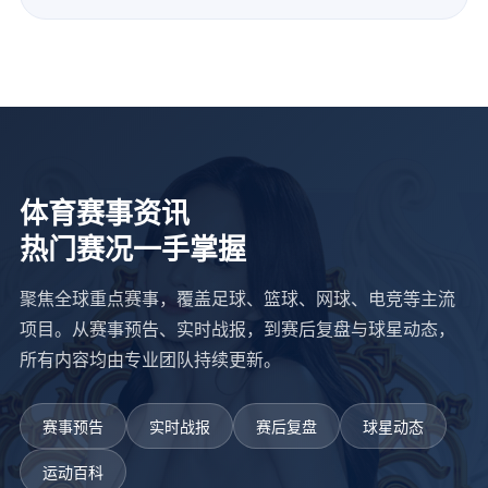
体育赛事资讯
热门赛况一手掌握
聚焦全球重点赛事，覆盖足球、篮球、网球、电竞等主流
项目。从赛事预告、实时战报，到赛后复盘与球星动态，
所有内容均由专业团队持续更新。
赛事预告
实时战报
赛后复盘
球星动态
运动百科