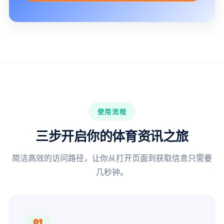
使用流程
三步开启你的体育资讯之旅
简洁高效的访问路径，让你从打开页面到获取信息只需要
几秒钟。
01