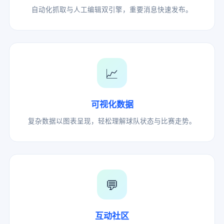
自动化抓取与人工编辑双引擎，重要消息快速发布。
📈
可视化数据
复杂数据以图表呈现，轻松理解球队状态与比赛走势。
💬
互动社区