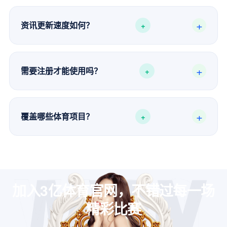
资讯更新速度如何？
+
需要注册才能使用吗？
+
覆盖哪些体育项目？
+
加入3亿体育官网，不错过每一场
精彩比赛