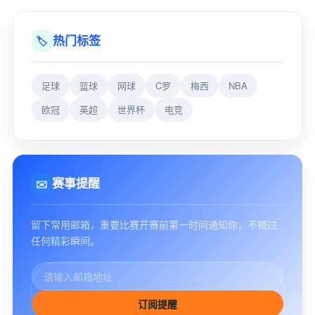
热门标签
🏷️
足球
篮球
网球
C罗
梅西
NBA
欧冠
英超
世界杯
电竞
赛事提醒
✉️
留下常用邮箱，重要比赛开赛前第一时间通知你，不错过
任何精彩瞬间。
订阅提醒