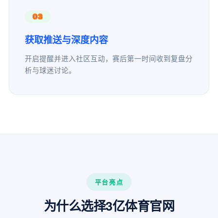
03
获取推送与深度内容
开启提醒并进入社区互动，赛后第一时间收到复盘分
析与球迷讨论。
平台亮点
为什么选择3亿体育官网