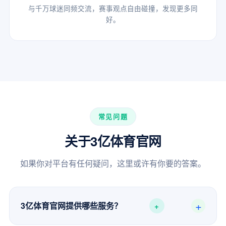
与千万球迷同频交流，赛事观点自由碰撞，发现更多同
好。
常见问题
关于3亿体育官网
如果你对平台有任何疑问，这里或许有你要的答案。
3亿体育官网提供哪些服务？
+