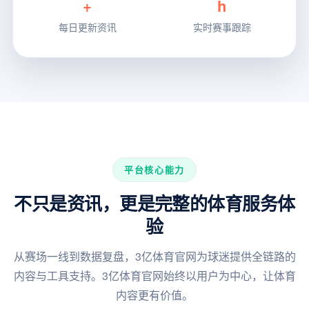
+
h
每日更新资讯
实时赛事跟踪
平台核心能力
不只是资讯，更是完整的体育服务体
验
从赛场一线到数据复盘，3亿体育官网为球迷提供全链路的
内容与工具支持。3亿体育官网始终以用户为中心，让体育
内容更有价值。