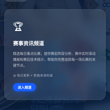
🏆
赛事资讯频道
精选每日重点比赛，提供赛前阵容分析、赛中实时滚动
播报和赛后技术统计，帮助你完整追踪每一场比赛的关
键节点。
📅 每日更新
📌 数据来源权威
进入频道