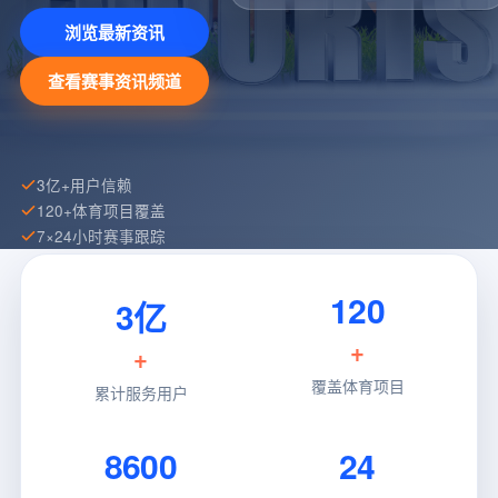
浏览最新资讯
查看赛事资讯频道
3亿+用户信赖
120+体育项目覆盖
7×24小时赛事跟踪
120
3亿
+
+
覆盖体育项目
累计服务用户
8600
24