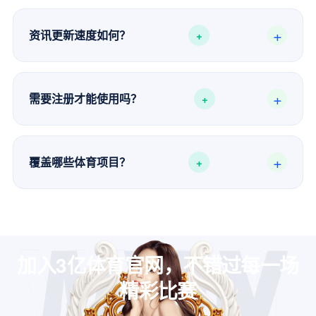
资讯更新速度如何？
+
需要注册才能使用吗？
+
覆盖哪些体育项目？
+
加入3亿体育官网，不错过每一场
精彩比赛