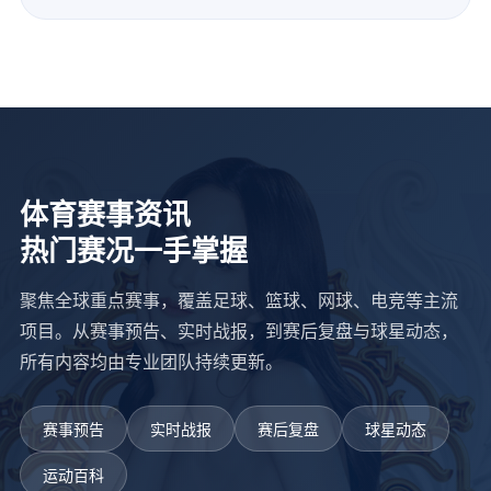
体育赛事资讯
热门赛况一手掌握
聚焦全球重点赛事，覆盖足球、篮球、网球、电竞等主流
项目。从赛事预告、实时战报，到赛后复盘与球星动态，
所有内容均由专业团队持续更新。
赛事预告
实时战报
赛后复盘
球星动态
运动百科