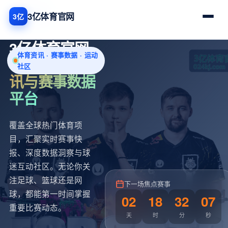
频道栏目
3亿体育官网
3亿
3亿体育官网
体育资讯 · 赛事数据 · 运动
一站式体育资
社区
讯与赛事数据
平台
覆盖全球热门体育项
目，汇聚实时赛事快
报、深度数据洞察与球
迷互动社区。无论你关
注足球、篮球还是网
下一场焦点赛事
球，都能第一时间掌握
02
18
32
06
重要比赛动态。
天
时
分
秒