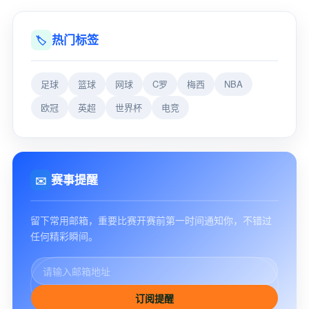
热门标签
🏷️
足球
篮球
网球
C罗
梅西
NBA
欧冠
英超
世界杯
电竞
赛事提醒
✉️
留下常用邮箱，重要比赛开赛前第一时间通知你，不错过
任何精彩瞬间。
订阅提醒