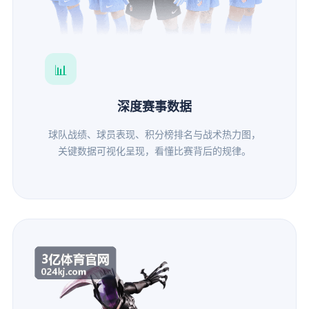
📊
深度赛事数据
球队战绩、球员表现、积分榜排名与战术热力图，
关键数据可视化呈现，看懂比赛背后的规律。