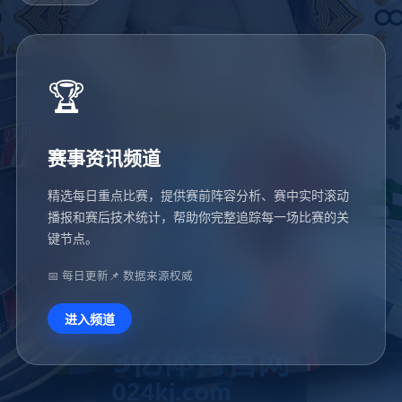
🏆
赛事资讯频道
精选每日重点比赛，提供赛前阵容分析、赛中实时滚动
播报和赛后技术统计，帮助你完整追踪每一场比赛的关
键节点。
📅 每日更新
📌 数据来源权威
进入频道