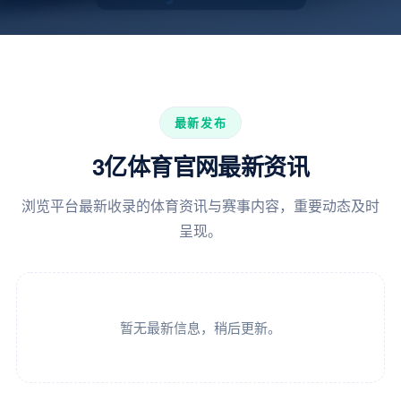
最新发布
3亿体育官网最新资讯
浏览平台最新收录的体育资讯与赛事内容，重要动态及时
呈现。
暂无最新信息，稍后更新。