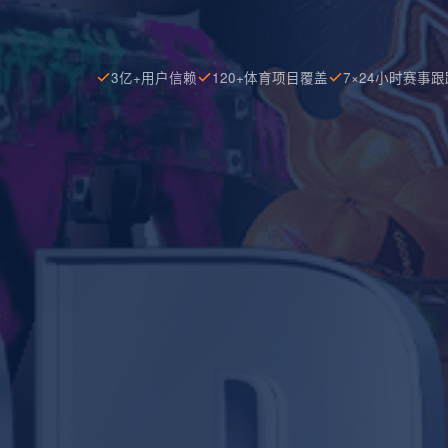
3亿+用户信赖
120+体育项目覆盖
7×24小时赛事跟