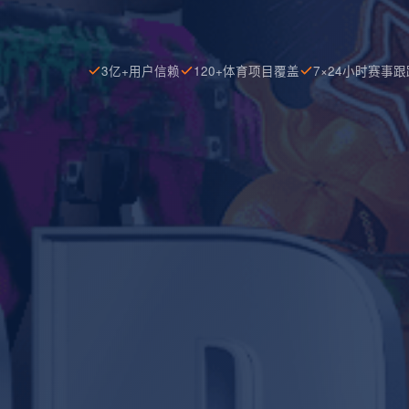
3亿+用户信赖
120+体育项目覆盖
7×24小时赛事跟