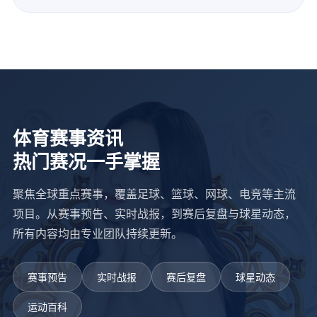
体育赛事资讯
热门赛况一手掌握
聚焦全球重点赛事，覆盖足球、篮球、网球、电竞等主流
项目。从赛事预告、实时战报，到赛后复盘与球星动态，
所有内容均由专业团队持续更新。
赛事预告
实时战报
赛后复盘
球星动态
运动百科