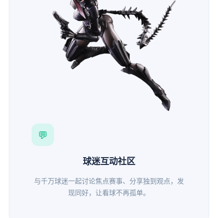
💬
球迷互动社区
与千万球迷一起讨论焦点赛事、分享独到观点，发
现同好，让看球不再孤单。