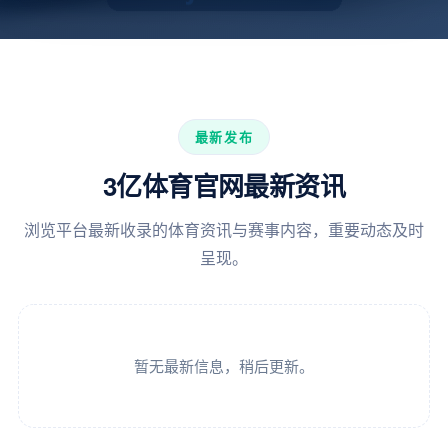
最新发布
3亿体育官网最新资讯
浏览平台最新收录的体育资讯与赛事内容，重要动态及时
呈现。
暂无最新信息，稍后更新。