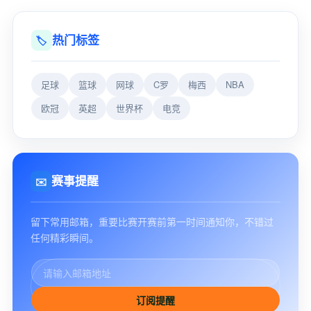
热门标签
🏷️
足球
篮球
网球
C罗
梅西
NBA
欧冠
英超
世界杯
电竞
赛事提醒
✉️
留下常用邮箱，重要比赛开赛前第一时间通知你，不错过
任何精彩瞬间。
订阅提醒