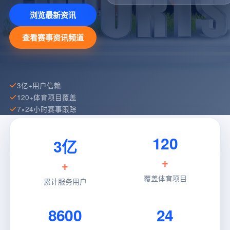
浏览最新资讯
查看赛事资讯频道
3亿+用户信赖
120+体育项目覆盖
7×24小时赛事跟踪
120
3亿
+
+
覆盖体育项目
累计服务用户
8600
24