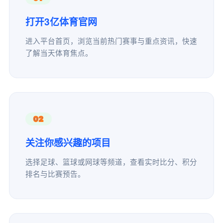
打开3亿体育官网
进入平台首页，浏览当前热门赛事与重点资讯，快速
了解当天体育焦点。
02
关注你感兴趣的项目
选择足球、篮球或网球等频道，查看实时比分、积分
排名与比赛预告。