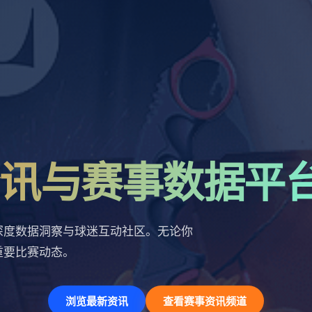
讯与赛事数据平
深度数据洞察与球迷互动社区。无论你
重要比赛动态。
浏览最新资讯
查看赛事资讯频道