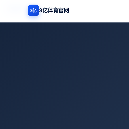
频道栏目
3亿体育官网
3亿