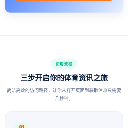
使用流程
三步开启你的体育资讯之旅
简洁高效的访问路径，让你从打开页面到获取信息只需要
几秒钟。
01