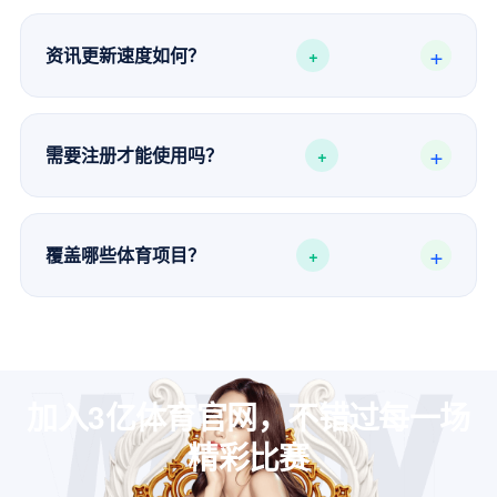
资讯更新速度如何？
+
需要注册才能使用吗？
+
覆盖哪些体育项目？
+
加入3亿体育官网，不错过每一场
精彩比赛