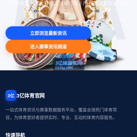
即时资讯、专业数据、活跃社区，所有功能等你亲自体
验。
立即浏览最新资讯
进入赛事资讯频道
3亿体育官网
3亿
一站式体育资讯与赛事数据服务平台，覆盖全球热门体育项
目，为体育爱好者提供实时、专业、互动的体育内容服务。
快速导航