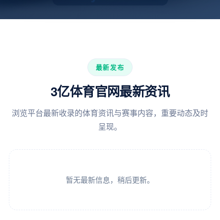
最新发布
3亿体育官网最新资讯
浏览平台最新收录的体育资讯与赛事内容，重要动态及时
呈现。
暂无最新信息，稍后更新。