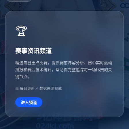
🏆
赛事资讯频道
精选每日重点比赛，提供赛前阵容分析、赛中实时滚动
播报和赛后技术统计，帮助你完整追踪每一场比赛的关
键节点。
📅 每日更新
📌 数据来源权威
进入频道