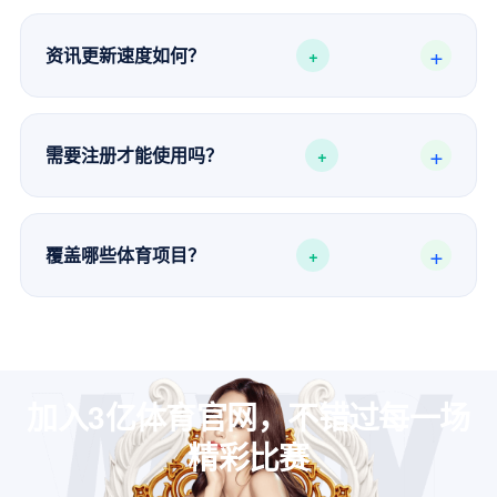
资讯更新速度如何？
+
需要注册才能使用吗？
+
覆盖哪些体育项目？
+
加入3亿体育官网，不错过每一场
精彩比赛