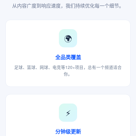
从内容广度到响应速度，我们持续优化每一个细节。
🌍
全品类覆盖
足球、篮球、网球、电竞等120+项目，总有一个频道适合
你。
⚡
分钟级更新