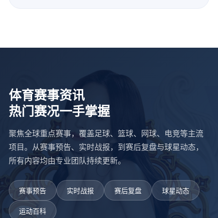
体育赛事资讯
热门赛况一手掌握
聚焦全球重点赛事，覆盖足球、篮球、网球、电竞等主流
项目。从赛事预告、实时战报，到赛后复盘与球星动态，
所有内容均由专业团队持续更新。
赛事预告
实时战报
赛后复盘
球星动态
运动百科