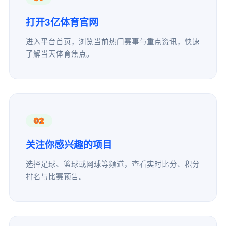
打开3亿体育官网
进入平台首页，浏览当前热门赛事与重点资讯，快速
了解当天体育焦点。
02
关注你感兴趣的项目
选择足球、篮球或网球等频道，查看实时比分、积分
排名与比赛预告。