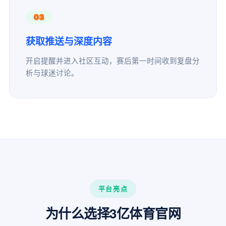
03
获取推送与深度内容
开启提醒并进入社区互动，赛后第一时间收到复盘分
析与球迷讨论。
平台亮点
为什么选择3亿体育官网