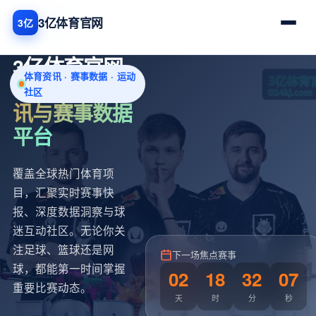
频道栏目
3亿体育官网
3亿
3亿体育官网
体育资讯 · 赛事数据 · 运动
一站式体育资
社区
讯与赛事数据
平台
覆盖全球热门体育项
目，汇聚实时赛事快
报、深度数据洞察与球
迷互动社区。无论你关
注足球、篮球还是网
下一场焦点赛事
球，都能第一时间掌握
02
18
32
06
重要比赛动态。
天
时
分
秒