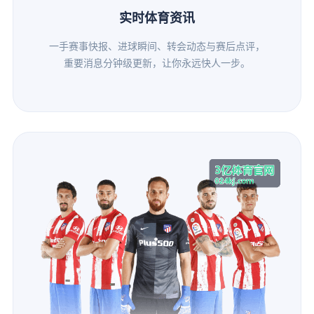
实时体育资讯
一手赛事快报、进球瞬间、转会动态与赛后点评，
重要消息分钟级更新，让你永远快人一步。