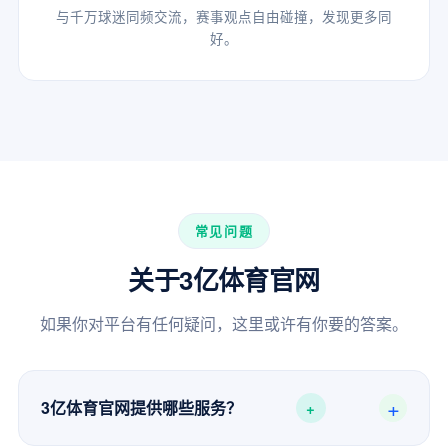
与千万球迷同频交流，赛事观点自由碰撞，发现更多同
好。
常见问题
关于3亿体育官网
如果你对平台有任何疑问，这里或许有你要的答案。
3亿体育官网提供哪些服务？
+