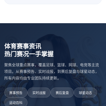
体育赛事资讯
热门赛况一手掌握
聚焦全球重点赛事，覆盖足球、篮球、网球、电竞等主流
项目。从赛事预告、实时战报，到赛后复盘与球星动态，
所有内容均由专业团队持续更新。
赛事预告
实时战报
赛后复盘
球星动态
运动百科