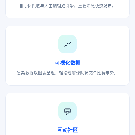
自动化抓取与人工编辑双引擎，重要消息快速发布。
📈
可视化数据
复杂数据以图表呈现，轻松理解球队状态与比赛走势。
💬
互动社区