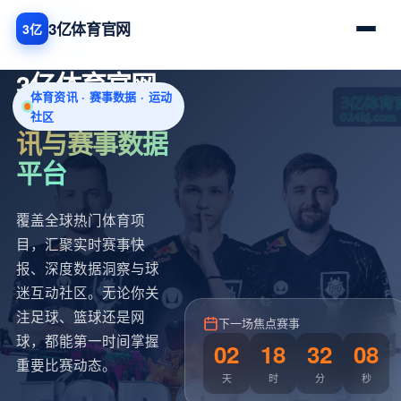
频道栏目
3亿体育官网
3亿
3亿体育官网
体育资讯 · 赛事数据 · 运动
一站式体育资
社区
讯与赛事数据
平台
覆盖全球热门体育项
目，汇聚实时赛事快
报、深度数据洞察与球
迷互动社区。无论你关
注足球、篮球还是网
下一场焦点赛事
球，都能第一时间掌握
02
18
32
07
重要比赛动态。
天
时
分
秒