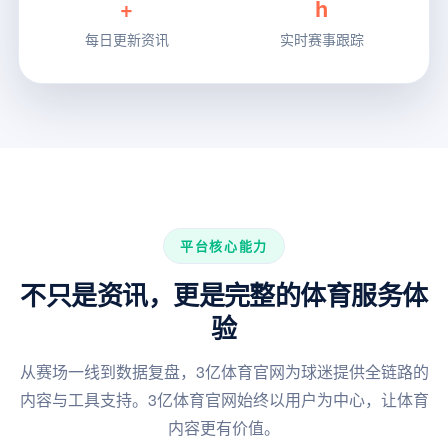
+
h
每日更新资讯
实时赛事跟踪
平台核心能力
不只是资讯，更是完整的体育服务体
验
从赛场一线到数据复盘，3亿体育官网为球迷提供全链路的
内容与工具支持。3亿体育官网始终以用户为中心，让体育
内容更有价值。