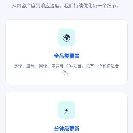
从内容广度到响应速度，我们持续优化每一个细节。
🌍
全品类覆盖
足球、篮球、网球、电竞等120+项目，总有一个频道适合
你。
⚡
分钟级更新