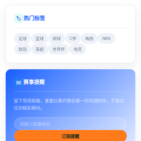
热门标签
🏷️
足球
篮球
网球
C罗
梅西
NBA
欧冠
英超
世界杯
电竞
赛事提醒
✉️
留下常用邮箱，重要比赛开赛前第一时间通知你，不错过
任何精彩瞬间。
订阅提醒