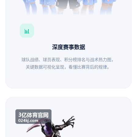
📊
深度赛事数据
球队战绩、球员表现、积分榜排名与战术热力图，
关键数据可视化呈现，看懂比赛背后的规律。